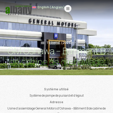
English
(
Anglais
)
Français
English
(
Anglais
)
TERMINÉ (2025)
GM Oshawa – Bâtiment B
de cabine de grenaillage
Système utilisé
Système de pompe de puisard et d'égout
Adresse
Usine d'assemblage General Motors d'Oshawa – Bâtiment B de cabine de